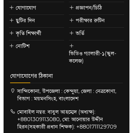
যোগাযোগ
প্রজ্ঞাপন/চিঠি
ছুটির দিন
পরীক্ষার রুটিন
কৃতি শিক্ষার্থী
ভর্তি
নোটিশ
ভিডিও গ্যালারী-১(স্কুল-
কলেজ)
যোগাযোগের ঠিকানা
সান্দিকোনা, উপজেলা : কেন্দুয়া, জেলা : নেত্রকোণা,
বিভাগ : ময়মনসিংহ, বাংলাদেশ
মোবাইল নম্বর: বাবুল আহম্মেদ (অধ্যক্ষ):
+8801309113080, মো: আনোয়ার উদ্দীন
হিরন(সহকারী প্রধান শিক্ষক): +8801711129709