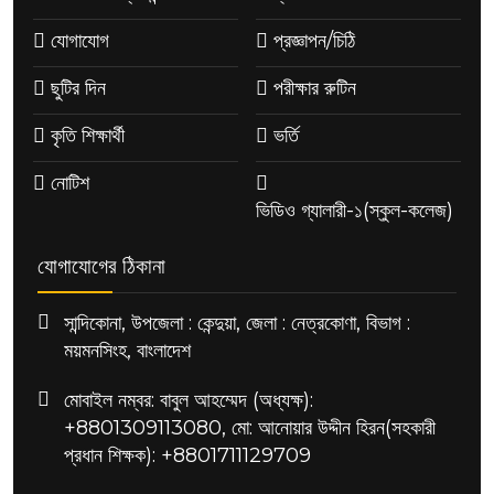
যোগাযোগ
প্রজ্ঞাপন/চিঠি
ছুটির দিন
পরীক্ষার রুটিন
কৃতি শিক্ষার্থী
ভর্তি
নোটিশ
ভিডিও গ্যালারী-১(স্কুল-কলেজ)
যোগাযোগের ঠিকানা
সান্দিকোনা, উপজেলা : কেন্দুয়া, জেলা : নেত্রকোণা, বিভাগ :
ময়মনসিংহ, বাংলাদেশ
মোবাইল নম্বর: বাবুল আহম্মেদ (অধ্যক্ষ):
+8801309113080, মো: আনোয়ার উদ্দীন হিরন(সহকারী
প্রধান শিক্ষক): +8801711129709