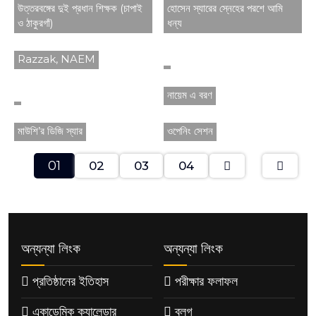
উত্তরবঙ্গের দুই প্রধান শিক্ষক (চাপাই
হোসেন স্যারের স্নেহের পরশে আমি
ও ঠাকুরগাঁ)
ধন্য
Razzak, NAEM
নায়েম এ বরণ
মাউশি’র ডিজি স্যার
ওপেনিং সেশন
01
02
03
04
অন্যন্যা লিংক
অন্যন্যা লিংক
প্রতিষ্ঠানের ইতিহাস
পরীক্ষার ফলাফল
একাডেমিক ক্যালেন্ডার
ব্লগ