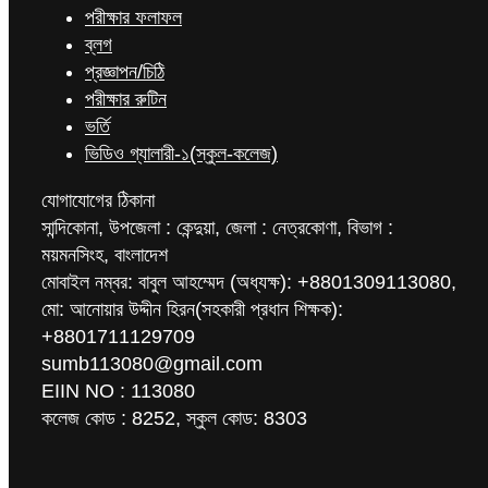
পরীক্ষার ফলাফল
ব্লগ
প্রজ্ঞাপন/চিঠি
পরীক্ষার রুটিন
ভর্তি
ভিডিও গ্যালারী-১(স্কুল-কলেজ)
যোগাযোগের ঠিকানা
সান্দিকোনা, উপজেলা : কেন্দুয়া, জেলা : নেত্রকোণা, বিভাগ :
ময়মনসিংহ, বাংলাদেশ
মোবাইল নম্বর: বাবুল আহম্মেদ (অধ্যক্ষ): +8801309113080,
মো: আনোয়ার উদ্দীন হিরন(সহকারী প্রধান শিক্ষক):
+8801711129709
sumb113080@gmail.com
EIIN NO : 113080
কলেজ কোড : 8252, স্কুল কোড: 8303