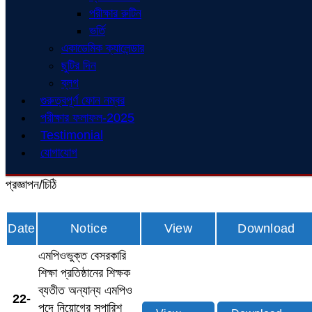
পরীক্ষার রুটিন
ভর্তি
একাডেমিক ক্যালেন্ডার
ছুটির দিন
ব্লগ
গুরুত্বপূর্ণ ফোন নম্বর
পরীক্ষার ফলাফল-2025
Testimonial
যোগাযোগ
প্রজ্ঞাপন/চিঠি
Date
Notice
View
Download
এমপিওভুক্ত বেসরকারি
শিক্ষা প্রতিষ্ঠানের শিক্ষক
ব্যতীত অন্যান্য এমপিও
22-
পদে নিয়োগের সুপারিশ