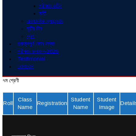
পরীক্ষার রুটিন
ভর্তি
একাডেমিক ক্যালেন্ডার
ছুটির দিন
ব্লগ
গুরুত্বপূর্ণ ফোন নম্বর
পরীক্ষার ফলাফল-2025
Testimonial
যোগাযোগ
৭ম শ্রেণী
Class
Student
Student
Roll
Registration
Detail
Name
Name
Image