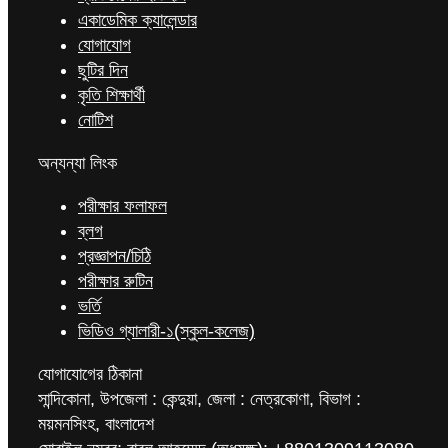
একাডেমিক ক্যালেন্ডার
যোগাযোগ
ছুটির দিন
কৃতি শিক্ষার্থী
নোটিশ
অন্যন্যা লিংক
পরীক্ষার ফলাফল
ব্লগ
প্রজ্ঞাপন/চিঠি
পরীক্ষার রুটিন
ভর্তি
ভিডিও গ্যালারী-১(স্কুল-কলেজ)
যোগাযোগের ঠিকানা
সান্দিকোনা, উপজেলা : কেন্দুয়া, জেলা : নেত্রকোণা, বিভাগ :
ময়মনসিংহ, বাংলাদেশ