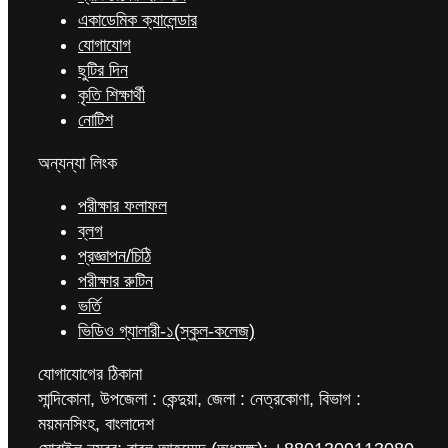
একাডেমিক ক্যালেন্ডার
যোগাযোগ
ছুটির দিন
কৃতি শিক্ষার্থী
নোটিশ
অন্যন্যা লিংক
পরীক্ষার ফলাফল
ব্লগ
প্রজ্ঞাপন/চিঠি
পরীক্ষার রুটিন
ভর্তি
ভিডিও গ্যালারী-১(স্কুল-কলেজ)
যোগাযোগের ঠিকানা
সান্দিকোনা, উপজেলা : কেন্দুয়া, জেলা : নেত্রকোণা, বিভাগ :
ময়মনসিংহ, বাংলাদেশ