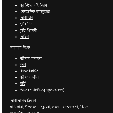
প্রতিষ্ঠানের ইতিহাস
একাডেমিক ক্যালেন্ডার
যোগাযোগ
ছুটির দিন
কৃতি শিক্ষার্থী
নোটিশ
অন্যন্যা লিংক
পরীক্ষার ফলাফল
ব্লগ
প্রজ্ঞাপন/চিঠি
পরীক্ষার রুটিন
ভর্তি
ভিডিও গ্যালারী-১(স্কুল-কলেজ)
যোগাযোগের ঠিকানা
সান্দিকোনা, উপজেলা : কেন্দুয়া, জেলা : নেত্রকোণা, বিভাগ :