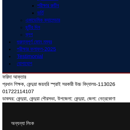
পরীক্ষার রুটিন
ভর্তি
একাডেমিক ক্যালেন্ডার
ছুটির দিন
ব্লগ
গুরুত্বপূর্ণ ফোন নম্বর
পরীক্ষার ফলাফল-2025
Testimonial
যোগাযোগ
ফরিদা আক্তার
প্রধান শিক্ষক, কেন্দুয়া জয়হরি স্প্রাই সরকারী উচ্চ বিদ্যালয়-113026
01722114107
ডাকঘর: কেন্দুয়া, কেন্দুয়া পৌরসভা, উপজেলা: কেন্দুয়া, জেলা: নেত্রকোণা
অন্যন্যা লিংক