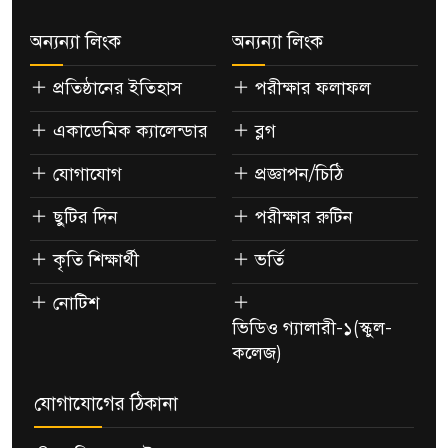
অন্যন্যা লিংক
অন্যন্যা লিংক
প্রতিষ্ঠানের ইতিহাস
পরীক্ষার ফলাফল
একাডেমিক ক্যালেন্ডার
ব্লগ
যোগাযোগ
প্রজ্ঞাপন/চিঠি
ছুটির দিন
পরীক্ষার রুটিন
কৃতি শিক্ষার্থী
ভর্তি
নোটিশ
ভিডিও গ্যালারী-১(স্কুল-
কলেজ)
যোগাযোগের ঠিকানা