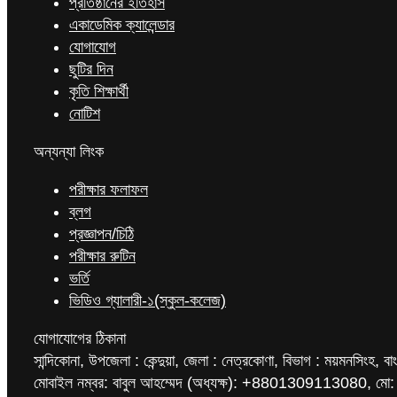
প্রতিষ্ঠানের ইতিহাস
একাডেমিক ক্যালেন্ডার
যোগাযোগ
ছুটির দিন
কৃতি শিক্ষার্থী
নোটিশ
অন্যন্যা লিংক
পরীক্ষার ফলাফল
ব্লগ
প্রজ্ঞাপন/চিঠি
পরীক্ষার রুটিন
ভর্তি
ভিডিও গ্যালারী-১(স্কুল-কলেজ)
যোগাযোগের ঠিকানা
সান্দিকোনা, উপজেলা : কেন্দুয়া, জেলা : নেত্রকোণা, বিভাগ : ময়মনসিংহ, বা
মোবাইল নম্বর: বাবুল আহম্মেদ (অধ্যক্ষ): +8801309113080, মো: