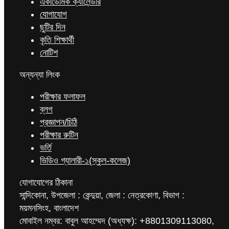
একাডেমিক ক্যালেন্ডার
যোগাযোগ
ছুটির দিন
কৃতি শিক্ষার্থী
নোটিশ
অন্যন্যা লিংক
পরীক্ষার ফলাফল
ব্লগ
প্রজ্ঞাপন/চিঠি
পরীক্ষার রুটিন
ভর্তি
ভিডিও গ্যালারী-১(স্কুল-কলেজ)
যোগাযোগের ঠিকানা
সান্দিকোনা, উপজেলা : কেন্দুয়া, জেলা : নেত্রকোণা, বিভাগ :
ময়মনসিংহ, বাংলাদেশ
মোবাইল নম্বর: বাবুল আহম্মেদ (অধ্যক্ষ): +8801309113080,