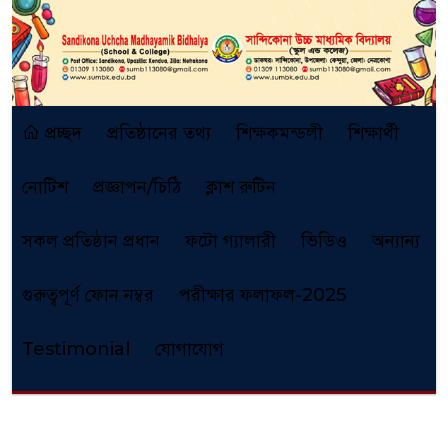
প্রচ্ছদ
প্রতিষ্ঠানের তথ্য
শিক্ষকমন্ডলী
শিক্ষার্থী
নোটিশ
প্রজ্ঞাপন/চিঠি
ক্লাশ রুটিন
সকল প্রতিষ্ঠান প্রধান
ফটো গ্যালারী
ভিডিও
অন্যান্য
গুরুত্বপূর্ণ ফোন নম্বর
পরীক্ষার ফলাফল-2025
Testimonial
যোগাযোগ