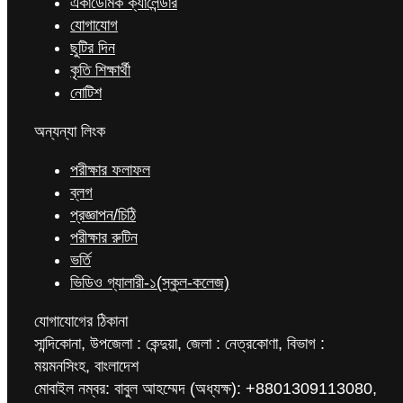
একাডেমিক ক্যালেন্ডার
যোগাযোগ
ছুটির দিন
কৃতি শিক্ষার্থী
নোটিশ
অন্যন্যা লিংক
পরীক্ষার ফলাফল
ব্লগ
প্রজ্ঞাপন/চিঠি
পরীক্ষার রুটিন
ভর্তি
ভিডিও গ্যালারী-১(স্কুল-কলেজ)
যোগাযোগের ঠিকানা
সান্দিকোনা, উপজেলা : কেন্দুয়া, জেলা : নেত্রকোণা, বিভাগ :
ময়মনসিংহ, বাংলাদেশ
মোবাইল নম্বর: বাবুল আহম্মেদ (অধ্যক্ষ): +8801309113080,