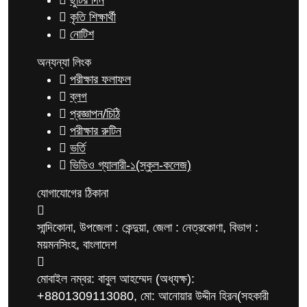
ছুটির দিন
কৃতি শিক্ষার্থী
নোটিশ
অন্যন্যা লিংক
পরীক্ষার ফলাফল
ব্লগ
প্রজ্ঞাপন/চিঠি
পরীক্ষার রুটিন
ভর্তি
ভিডিও গ্যালারী-১(স্কুল-কলেজ)
যোগাযোগের ঠিকানা
সান্দিকোনা, উপজেলা : কেন্দুয়া, জেলা : নেত্রকোণা, বিভাগ :
ময়মনসিংহ, বাংলাদেশ
মোবাইল নম্বর: বাবুল আহম্মেদ (অধ্যক্ষ):
+8801309113080, মো: আনোয়ার উদ্দীন হিরন(সহকারী