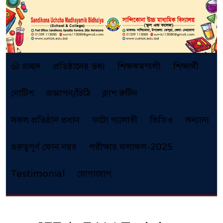
প্রচ্ছদ
প্রতিষ্ঠানের তথ্য
শিক্ষকমন্ডলী
শিক্ষার্থী
নোটিশ
প্রজ্ঞাপন/চিঠি
ক্লাশ রুটিন
সকল প্রতিষ্ঠান প্রধান
ফটো গ্যালারী
ভিডিও
অন্যান্য
গুরুত্বপূর্ণ ফোন নম্বর
পরীক্ষার ফলাফল-2025
Testimonial
যোগাযোগ