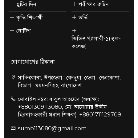
ছুটির দিন
পরীক্ষার রুটিন
কৃতি শিক্ষার্থী
ভর্তি
নোটিশ
ভিডিও গ্যালারী-১(স্কুল-
কলেজ)
যোগাযোগের ঠিকানা
সান্দিকোনা, উপজেলা : কেন্দুয়া, জেলা : নেত্রকোণা,
বিভাগ : ময়মনসিংহ, বাংলাদেশ
মোবাইল নম্বর: বাবুল আহম্মেদ (অধ্যক্ষ):
+8801309113080, মো: আনোয়ার উদ্দীন
হিরন(সহকারী প্রধান শিক্ষক): +8801711129709
sumb113080@gmail.com