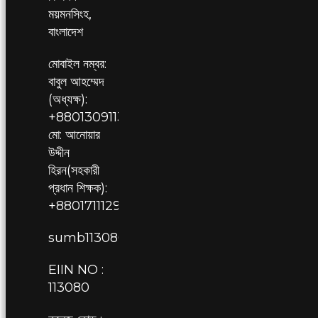
ময়মনসিংহ,
বাংলাদেশ
মোবাইল নম্বর:
বাবুল আহম্মেদ
(অধ্যক্ষ):
+8801309113080,
মো: আনোয়ার
উদ্দীন
হিরন(সহকারী
প্রধান শিক্ষক):
+8801711129709
sumb113080@gmail.com
EIIN NO :
113080