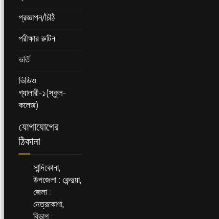
প্রজ্ঞাপন/চিঠি
পরীক্ষার রুটিন
ভর্তি
ভিডিও
গ্যালারী-১(স্কুল-
কলেজ)
যোগাযোগের
ঠিকানা
সান্দিকোনা,
উপজেলা : কেন্দুয়া,
জেলা :
নেত্রকোণা,
বিভাগ :