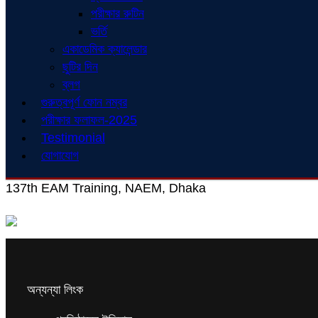
পরীক্ষার রুটিন
ভর্তি
একাডেমিক ক্যালেন্ডার
ছুটির দিন
ব্লগ
গুরুত্বপূর্ণ ফোন নম্বর
পরীক্ষার ফলাফল-2025
Testimonial
যোগাযোগ
137th EAM Training, NAEM, Dhaka
অন্যন্যা লিংক