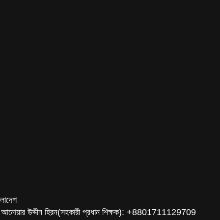
ংলাদেশ
 আনোয়ার উদ্দীন হিরন(সহকারী প্রধান শিক্ষক): +8801711129709