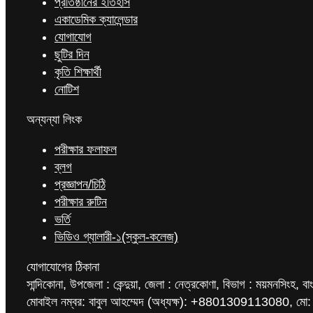
প্রতিষ্ঠানের ইতিহাস
একাডেমিক ক্যালেন্ডার
যোগাযোগ
ছুটির দিন
কৃতি শিক্ষার্থী
নোটিশ
অন্যন্যা লিংক
পরীক্ষার ফলাফল
ব্লগ
প্রজ্ঞাপন/চিঠি
পরীক্ষার রুটিন
ভর্তি
ভিডিও গ্যালারী-১(স্কুল-কলেজ)
যোগাযোগের ঠিকানা
সান্দিকোনা, উপজেলা : কেন্দুয়া, জেলা : নেত্রকোণা, বিভাগ : ময়মনসিংহ, বা
মোবাইল নম্বর: বাবুল আহম্মেদ (অধ্যক্ষ): +8801309113080, মো: