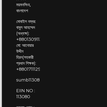
ময়মনসিংহ,
বাংলাদেশ
মোবাইল নম্বর:
বাবুল আহম্মেদ
(অধ্যক্ষ):
+8801309113080,
মো: আনোয়ার
উদ্দীন
হিরন(সহকারী
প্রধান শিক্ষক):
+8801711129709
sumb113080@gmail.com
EIIN NO :
113080