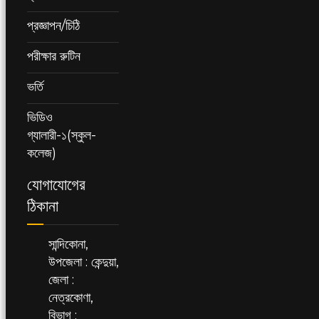
প্রজ্ঞাপন/চিঠি
পরীক্ষার রুটিন
ভর্তি
ভিডিও
গ্যালারী-১(স্কুল-
কলেজ)
যোগাযোগের
ঠিকানা
সান্দিকোনা,
উপজেলা : কেন্দুয়া,
জেলা :
নেত্রকোণা,
বিভাগ :