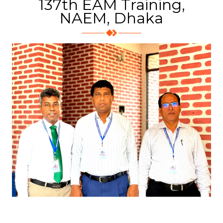
137th EAM Training,
NAEM, Dhaka