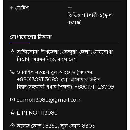
নোটিশ
ভিডিও গ্যালারী-১(স্কুল-
কলেজ)
যোগাযোগের ঠিকানা
সান্দিকোনা, উপজেলা : কেন্দুয়া, জেলা : নেত্রকোণা,
বিভাগ : ময়মনসিংহ, বাংলাদেশ
মোবাইল নম্বর: বাবুল আহম্মেদ (অধ্যক্ষ):
+8801309113080, মো: আনোয়ার উদ্দীন
হিরন(সহকারী প্রধান শিক্ষক): +8801711129709
sumb113080@gmail.com
EIIN NO : 113080
কলেজ কোড : 8252, স্কুল কোড: 8303