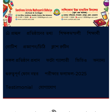
প্রচ্ছদ
প্রতিষ্ঠানের তথ্য
শিক্ষকমন্ডলী
শিক্ষার্থী
নোটিশ
প্রজ্ঞাপন/চিঠি
ক্লাশ রুটিন
সকল প্রতিষ্ঠান প্রধান
ফটো গ্যালারী
ভিডিও
অন্যান্য
গুরুত্বপূর্ণ ফোন নম্বর
পরীক্ষার ফলাফল-2025
Testimonial
যোগাযোগ