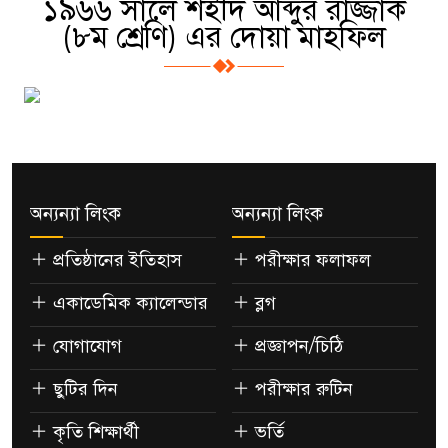
১৯৬৬ সালে শহীদ আব্দুর রাজ্জাক
(৮ম শ্রেণি) এর দোয়া মাহফিল
অন্যন্যা লিংক
অন্যন্যা লিংক
প্রতিষ্ঠানের ইতিহাস
পরীক্ষার ফলাফল
একাডেমিক ক্যালেন্ডার
ব্লগ
যোগাযোগ
প্রজ্ঞাপন/চিঠি
ছুটির দিন
পরীক্ষার রুটিন
কৃতি শিক্ষার্থী
ভর্তি