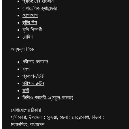
প্রতিষ্ঠানের ইতিহাস
একাডেমিক ক্যালেন্ডার
যোগাযোগ
ছুটির দিন
কৃতি শিক্ষার্থী
নোটিশ
অন্যন্যা লিংক
পরীক্ষার ফলাফল
ব্লগ
প্রজ্ঞাপন/চিঠি
পরীক্ষার রুটিন
ভর্তি
ভিডিও গ্যালারী-১(স্কুল-কলেজ)
যোগাযোগের ঠিকানা
সান্দিকোনা, উপজেলা : কেন্দুয়া, জেলা : নেত্রকোণা, বিভাগ :
ময়মনসিংহ, বাংলাদেশ