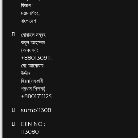
বিভাগ :
ময়মনসিংহ,
বাংলাদেশ
মোবাইল নম্বর:
বাবুল আহম্মেদ
(অধ্যক্ষ):
+8801309113080,
মো: আনোয়ার
উদ্দীন
হিরন(সহকারী
প্রধান শিক্ষক):
+8801711129709
sumb113080@gmail.com
EIIN NO :
113080