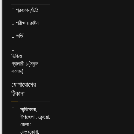
প্রজ্ঞাপন/চিঠি
পরীক্ষার রুটিন
ভর্তি
ভিডিও
গ্যালারী-১(স্কুল-
কলেজ)
যোগাযোগের
ঠিকানা
সান্দিকোনা,
উপজেলা : কেন্দুয়া,
জেলা :
নেত্রকোণা,