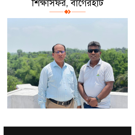
শিক্ষাসফর, বাগেরহাট