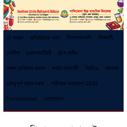
প্রচ্ছদ
প্রতিষ্ঠানের তথ্য
শিক্ষকমন্ডলী
শিক্ষার্থী
নোটিশ
প্রজ্ঞাপন/চিঠি
ক্লাশ রুটিন
সকল প্রতিষ্ঠান প্রধান
ফটো গ্যালারী
ভিডিও
অন্যান্য
গুরুত্বপূর্ণ ফোন নম্বর
পরীক্ষার ফলাফল-2025
Testimonial
যোগাযোগ