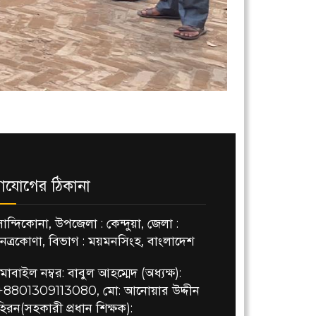
াযোগের ঠিকানা
সান্দিকোনা, উপজেলা : কেন্দুয়া, জেলা :
নেত্রকোণা, বিভাগ : ময়মনসিংহ, বাংলাদেশ
মোবাইল নম্বর: বাবুল আহম্মেদ (অধ্যক্ষ):
+8801309113080, মো: আনোয়ার উদ্দীন
হিরন(সহকারী প্রধান শিক্ষক):