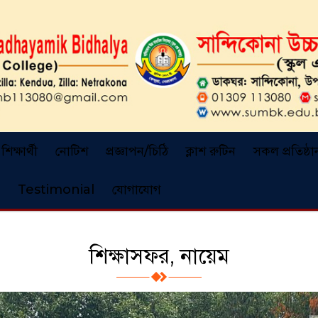
শিক্ষার্থী
নোটিশ
প্রজ্ঞাপন/চিঠি
ক্লাশ রুটিন
সকল প্রতিষ্ঠা
Testimonial
যোগাযোগ
শিক্ষাসফর, নায়েম