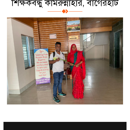
শিক্ষকবন্ধু কামরুন্নাহার, বাগেরহাট