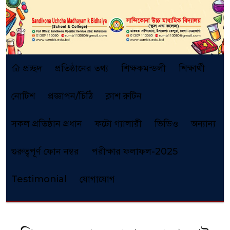
প্রচ্ছদ
প্রতিষ্ঠানের তথ্য
শিক্ষকমন্ডলী
শিক্ষার্থী
নোটিশ
প্রজ্ঞাপন/চিঠি
ক্লাশ রুটিন
সকল প্রতিষ্ঠান প্রধান
ফটো গ্যালারী
ভিডিও
অন্যান্য
গুরুত্বপূর্ণ ফোন নম্বর
পরীক্ষার ফলাফল-2025
Testimonial
যোগাযোগ