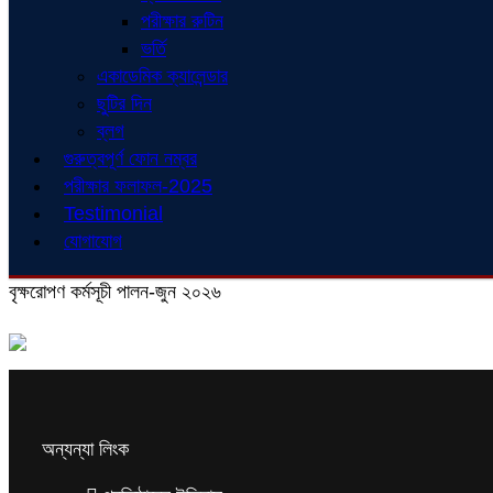
পরীক্ষার রুটিন
ভর্তি
একাডেমিক ক্যালেন্ডার
ছুটির দিন
ব্লগ
গুরুত্বপূর্ণ ফোন নম্বর
পরীক্ষার ফলাফল-2025
Testimonial
যোগাযোগ
বৃক্ষরোপণ কর্মসূচী পালন-জুন ২০২৬
অন্যন্যা লিংক