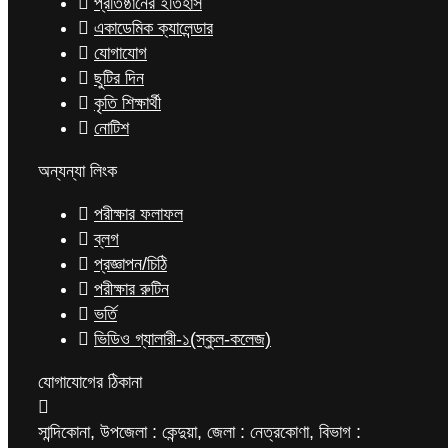
প্রতিষ্ঠানের ইতিহাস
একাডেমিক ক্যালেন্ডার
যোগাযোগ
ছুটির দিন
কৃতি শিক্ষার্থী
নোটিশ
অন্যন্যা লিংক
পরীক্ষার ফলাফল
ব্লগ
প্রজ্ঞাপন/চিঠি
পরীক্ষার রুটিন
ভর্তি
ভিডিও গ্যালারী-১(স্কুল-কলেজ)
যোগাযোগের ঠিকানা
সান্দিকোনা, উপজেলা : কেন্দুয়া, জেলা : নেত্রকোণা, বিভাগ :