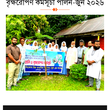
বৃক্ষরোপণ কর্মসূচী পালন-জুন ২০২৬