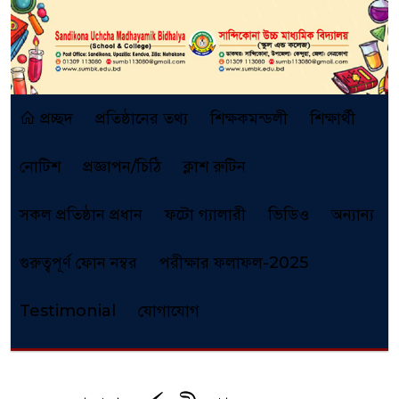
প্রচ্ছদ
প্রতিষ্ঠানের তথ্য
শিক্ষকমন্ডলী
শিক্ষার্থী
নোটিশ
প্রজ্ঞাপন/চিঠি
ক্লাশ রুটিন
সকল প্রতিষ্ঠান প্রধান
ফটো গ্যালারী
ভিডিও
অন্যান্য
গুরুত্বপূর্ণ ফোন নম্বর
পরীক্ষার ফলাফল-2025
Testimonial
যোগাযোগ