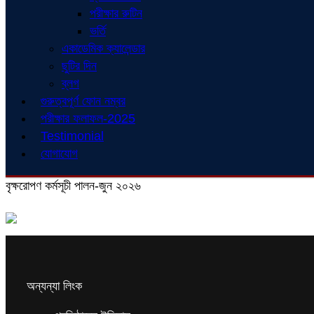
পরীক্ষার রুটিন
ভর্তি
একাডেমিক ক্যালেন্ডার
ছুটির দিন
ব্লগ
গুরুত্বপূর্ণ ফোন নম্বর
পরীক্ষার ফলাফল-2025
Testimonial
যোগাযোগ
বৃক্ষরোপণ কর্মসূচী পালন-জুন ২০২৬
অন্যন্যা লিংক