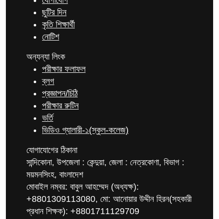
যোগাযোগ
ছুটির দিন
কৃতি শিক্ষার্থী
নোটিশ
অন্যন্যা লিংক
পরীক্ষার ফলাফল
ব্লগ
প্রজ্ঞাপন/চিঠি
পরীক্ষার রুটিন
ভর্তি
ভিডিও গ্যালারী-১(স্কুল-কলেজ)
যোগাযোগের ঠিকানা
সান্দিকোনা, উপজেলা : কেন্দুয়া, জেলা : নেত্রকোণা, বিভাগ :
ময়মনসিংহ, বাংলাদেশ
মোবাইল নম্বর: বাবুল আহম্মেদ (অধ্যক্ষ):
+8801309113080, মো: আনোয়ার উদ্দীন হিরন(সহকারী
প্রধান শিক্ষক): +8801711129709