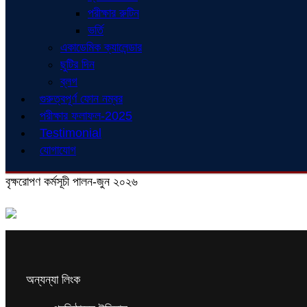
পরীক্ষার রুটিন
ভর্তি
একাডেমিক ক্যালেন্ডার
ছুটির দিন
ব্লগ
গুরুত্বপূর্ণ ফোন নম্বর
পরীক্ষার ফলাফল-2025
Testimonial
যোগাযোগ
বৃক্ষরোপণ কর্মসূচী পালন-জুন ২০২৬
অন্যন্যা লিংক