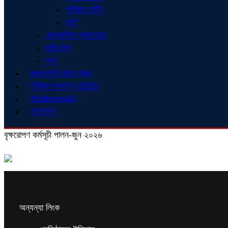
পরীক্ষার রুটিন
ভর্তি
একাডেমিক ক্যালেন্ডার
ছুটির দিন
ব্লগ
গুরুত্বপূর্ণ ফোন নম্বর
পরীক্ষার ফলাফল-2025
Testimonial
যোগাযোগ
বৃক্ষরোপণ কর্মসূচী পালন-জুন ২০২৬
অন্যন্যা লিংক