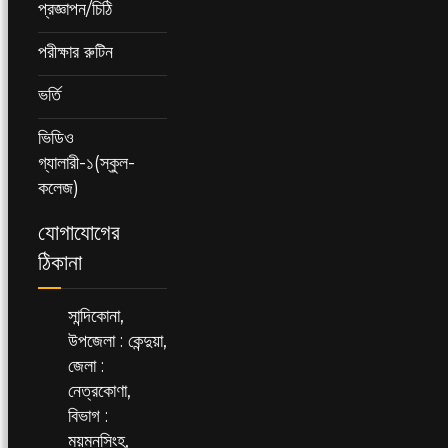
প্রজ্ঞাপন/চিঠি
পরীক্ষার রুটিন
ভর্তি
ভিডিও
গ্যালারী-১(স্কুল-
কলেজ)
যোগাযোগের
ঠিকানা
সান্দিকোনা,
উপজেলা : কেন্দুয়া,
জেলা :
নেত্রকোণা,
বিভাগ :
ময়মনসিংহ,