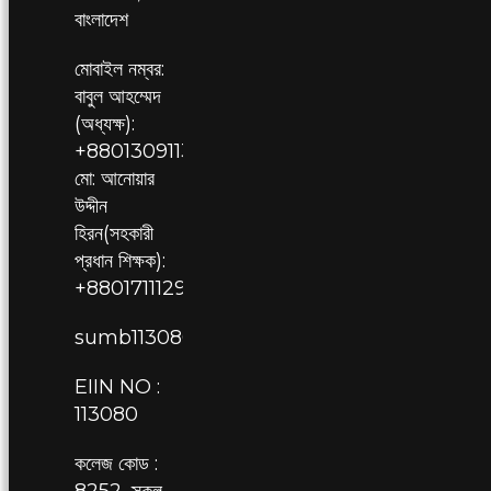
বাংলাদেশ
মোবাইল নম্বর:
বাবুল আহম্মেদ
(অধ্যক্ষ):
+8801309113080,
মো: আনোয়ার
উদ্দীন
হিরন(সহকারী
প্রধান শিক্ষক):
+8801711129709
sumb113080@gmail.com
EIIN NO :
113080
কলেজ কোড :