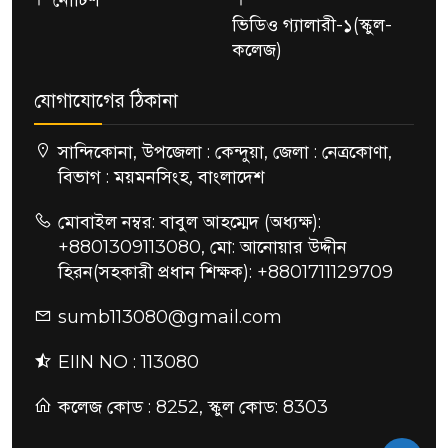
নোটিশ
ভিডিও গ্যালারী-১(স্কুল-
কলেজ)
যোগাযোগের ঠিকানা
সান্দিকোনা, উপজেলা : কেন্দুয়া, জেলা : নেত্রকোণা,
বিভাগ : ময়মনসিংহ, বাংলাদেশ
মোবাইল নম্বর: বাবুল আহম্মেদ (অধ্যক্ষ):
+8801309113080, মো: আনোয়ার উদ্দীন
হিরন(সহকারী প্রধান শিক্ষক): +8801711129709
sumb113080@gmail.com
EIIN NO : 113080
কলেজ কোড : 8252, স্কুল কোড: 8303