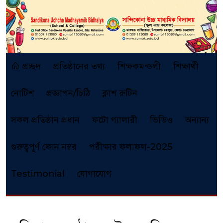
প্রচ্ছদ
প্রতিষ্ঠানের তথ্য
শিক্ষকমন্ডলী
শিক্ষার্থী
নোটিশ
প্রজ্ঞাপন/চিঠি
ক্লাশ রুটিন
সকল প্রতিষ্ঠান প্রধান
ফটো গ্যালারী
ভিডিও
অন্যান্য
গুরুত্বপূর্ণ ফোন নম্বর
পরীক্ষার ফলাফল-2025
Testimonial
যোগাযোগ