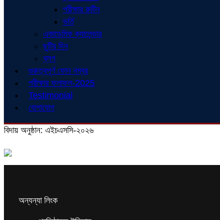
পরীক্ষার রুটিন
ভর্তি
একাডেমিক ক্যালেন্ডার
ছুটির দিন
ব্লগ
গুরুত্বপূর্ণ ফোন নম্বর
পরীক্ষার ফলাফল-2025
Testimonial
যোগাযোগ
বিদায় অনুষ্ঠান: এইচএসসি-২০২৬
অন্যন্যা লিংক