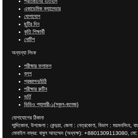
প্রতিষ্ঠানের ইতিহাস
একাডেমিক ক্যালেন্ডার
যোগাযোগ
ছুটির দিন
কৃতি শিক্ষার্থী
নোটিশ
অন্যন্যা লিংক
পরীক্ষার ফলাফল
ব্লগ
প্রজ্ঞাপন/চিঠি
পরীক্ষার রুটিন
ভর্তি
ভিডিও গ্যালারী-১(স্কুল-কলেজ)
যোগাযোগের ঠিকানা
সান্দিকোনা, উপজেলা : কেন্দুয়া, জেলা : নেত্রকোণা, বিভাগ : ময়মনসিংহ, বা
মোবাইল নম্বর: বাবুল আহম্মেদ (অধ্যক্ষ): +8801309113080, মো: