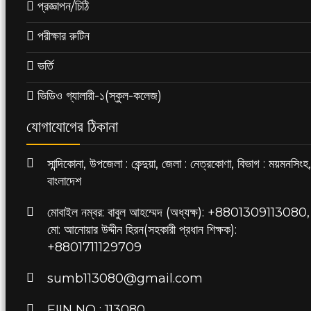
প্রজ্ঞাপন/চিঠি
পরীক্ষার রুটিন
ভর্তি
ভিডিও গ্যালারী-১(স্কুল-কলেজ)
যোগাযোগের ঠিকানা
সান্দিকোনা, উপজেলা : কেন্দুয়া, জেলা : নেত্রকোণা, বিভাগ : ময়মনসিংহ,
বাংলাদেশ
মোবাইল নম্বর: বাবুল আহম্মেদ (অধ্যক্ষ): +8801309113080,
মো: আনোয়ার উদ্দীন হিরন(সহকারী প্রধান শিক্ষক):
+8801711129709
sumb113080@gmail.com
EIIN NO : 113080