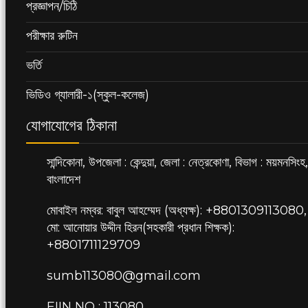
প্রজ্ঞাপন/চিঠি
পরীক্ষার রুটিন
ভর্তি
ভিডিও গ্যালারী-১(স্কুল-কলেজ)
যোগাযোগের ঠিকানা
সান্দিকোনা, উপজেলা : কেন্দুয়া, জেলা : নেত্রকোণা, বিভাগ : ময়মনসিংহ,
বাংলাদেশ
মোবাইল নম্বর: বাবুল আহম্মেদ (অধ্যক্ষ): +8801309113080,
মো: আনোয়ার উদ্দীন হিরন(সহকারী প্রধান শিক্ষক):
+8801711129709
sumb113080@gmail.com
EIIN NO : 113080