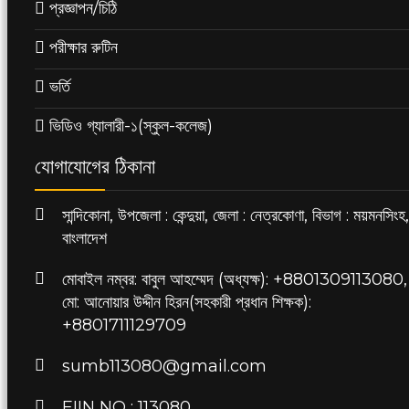
প্রজ্ঞাপন/চিঠি
পরীক্ষার রুটিন
ভর্তি
ভিডিও গ্যালারী-১(স্কুল-কলেজ)
যোগাযোগের ঠিকানা
সান্দিকোনা, উপজেলা : কেন্দুয়া, জেলা : নেত্রকোণা, বিভাগ : ময়মনসিংহ,
বাংলাদেশ
মোবাইল নম্বর: বাবুল আহম্মেদ (অধ্যক্ষ): +8801309113080,
মো: আনোয়ার উদ্দীন হিরন(সহকারী প্রধান শিক্ষক):
+8801711129709
sumb113080@gmail.com
EIIN NO : 113080