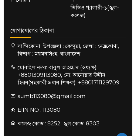
নোটিশ
ভিডিও গ্যালারী-১(স্কুল-
কলেজ)
যোগাযোগের ঠিকানা
সান্দিকোনা, উপজেলা : কেন্দুয়া, জেলা : নেত্রকোণা,
বিভাগ : ময়মনসিংহ, বাংলাদেশ
মোবাইল নম্বর: বাবুল আহম্মেদ (অধ্যক্ষ):
+8801309113080, মো: আনোয়ার উদ্দীন
হিরন(সহকারী প্রধান শিক্ষক): +8801711129709
sumb113080@gmail.com
EIIN NO : 113080
কলেজ কোড : 8252, স্কুল কোড: 8303