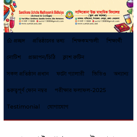
প্রচ্ছদ
প্রতিষ্ঠানের তথ্য
শিক্ষকমন্ডলী
শিক্ষার্থী
নোটিশ
প্রজ্ঞাপন/চিঠি
ক্লাশ রুটিন
সকল প্রতিষ্ঠান প্রধান
ফটো গ্যালারী
ভিডিও
অন্যান্য
গুরুত্বপূর্ণ ফোন নম্বর
পরীক্ষার ফলাফল-2025
Testimonial
যোগাযোগ