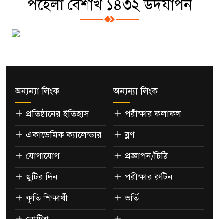
পহেলা বৈশাখ ১৪৩২ উদযাপন
অন্যন্যা লিংক
অন্যন্যা লিংক
প্রতিষ্ঠানের ইতিহাস
পরীক্ষার ফলাফল
একাডেমিক ক্যালেন্ডার
ব্লগ
যোগাযোগ
প্রজ্ঞাপন/চিঠি
ছুটির দিন
পরীক্ষার রুটিন
কৃতি শিক্ষার্থী
ভর্তি