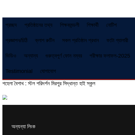
প্রচ্ছদ
প্রতিষ্ঠানের তথ্য
শিক্ষকমন্ডলী
শিক্ষার্থী
নোটিশ
প্রজ্ঞাপন/চিঠি
ক্লাশ রুটিন
সকল প্রতিষ্ঠান প্রধান
ফটো গ্যালারী
ভিডিও
অন্যান্য
গুরুত্বপূর্ণ ফোন নম্বর
পরীক্ষার ফলাফল-2025
Testimonial
যোগাযোগ
পহেলা বৈশাখ : স্টল পরিদর্শন মিরপুর সিদ্ধান্ত হাই স্কুল
অন্যন্যা লিংক