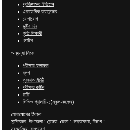
প্রতিষ্ঠানের ইতিহাস
একাডেমিক ক্যালেন্ডার
যোগাযোগ
ছুটির দিন
কৃতি শিক্ষার্থী
নোটিশ
অন্যন্যা লিংক
পরীক্ষার ফলাফল
ব্লগ
প্রজ্ঞাপন/চিঠি
পরীক্ষার রুটিন
ভর্তি
ভিডিও গ্যালারী-১(স্কুল-কলেজ)
যোগাযোগের ঠিকানা
সান্দিকোনা, উপজেলা : কেন্দুয়া, জেলা : নেত্রকোণা, বিভাগ :
ময়মনসিংহ, বাংলাদেশ