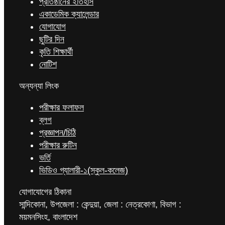
প্রতিষ্ঠানের ইতিহাস
একাডেমিক ক্যালেন্ডার
যোগাযোগ
ছুটির দিন
কৃতি শিক্ষার্থী
নোটিশ
অন্যন্যা লিংক
পরীক্ষার ফলাফল
ব্লগ
প্রজ্ঞাপন/চিঠি
পরীক্ষার রুটিন
ভর্তি
ভিডিও গ্যালারী-১(স্কুল-কলেজ)
যোগাযোগের ঠিকানা
সান্দিকোনা, উপজেলা : কেন্দুয়া, জেলা : নেত্রকোণা, বিভাগ :
ময়মনসিংহ, বাংলাদেশ