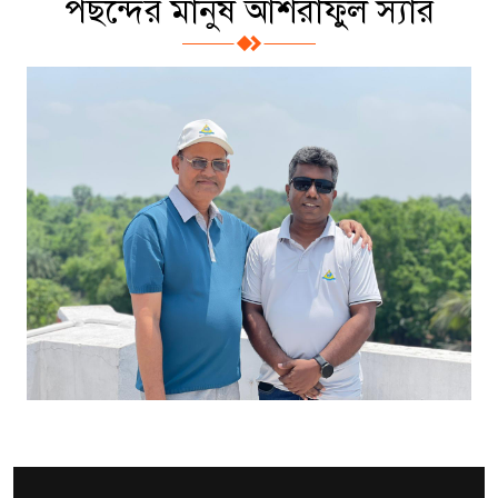
পছন্দের মানুষ আশরাফুল স্যার