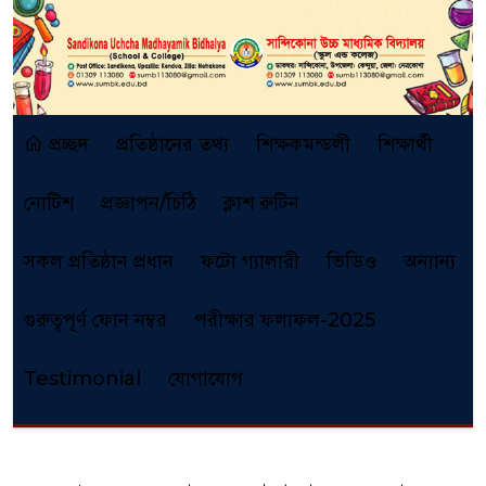
প্রচ্ছদ
প্রতিষ্ঠানের তথ্য
শিক্ষকমন্ডলী
শিক্ষার্থী
নোটিশ
প্রজ্ঞাপন/চিঠি
ক্লাশ রুটিন
সকল প্রতিষ্ঠান প্রধান
ফটো গ্যালারী
ভিডিও
অন্যান্য
গুরুত্বপূর্ণ ফোন নম্বর
পরীক্ষার ফলাফল-2025
Testimonial
যোগাযোগ