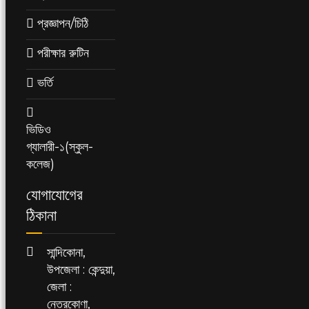
প্রজ্ঞাপন/চিঠি
পরীক্ষার রুটিন
ভর্তি
ভিডিও
গ্যালারী-১(স্কুল-
কলেজ)
যোগাযোগের
ঠিকানা
সান্দিকোনা,
উপজেলা : কেন্দুয়া,
জেলা :
নেত্রকোণা,