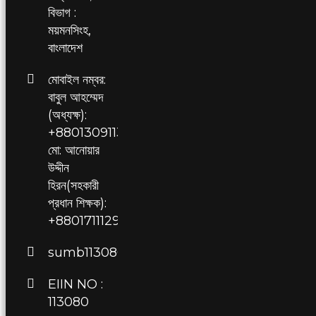
বিভাগ :
ময়মনসিংহ,
বাংলাদেশ
মোবাইল নম্বর:
বাবুল আহম্মেদ
(অধ্যক্ষ):
+8801309113080,
মো: আনোয়ার
উদ্দীন
হিরন(সহকারী
প্রধান শিক্ষক):
+8801711129709
sumb113080@gmail.com
EIIN NO :
113080