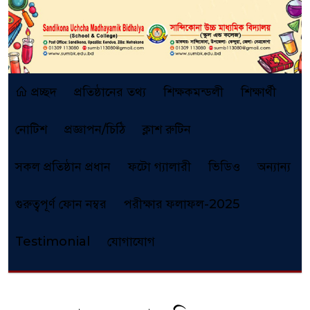
প্রচ্ছদ
প্রতিষ্ঠানের তথ্য
শিক্ষকমন্ডলী
শিক্ষার্থী
নোটিশ
প্রজ্ঞাপন/চিঠি
ক্লাশ রুটিন
সকল প্রতিষ্ঠান প্রধান
ফটো গ্যালারী
ভিডিও
অন্যান্য
গুরুত্বপূর্ণ ফোন নম্বর
পরীক্ষার ফলাফল-2025
Testimonial
যোগাযোগ