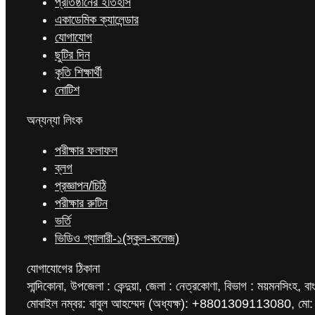
প্রতিষ্ঠানের ইতিহাস
একাডেমিক ক্যালেন্ডার
যোগাযোগ
ছুটির দিন
কৃতি শিক্ষার্থী
নোটিশ
অন্যন্যা লিংক
পরীক্ষার ফলাফল
ব্লগ
প্রজ্ঞাপন/চিঠি
পরীক্ষার রুটিন
ভর্তি
ভিডিও গ্যালারী-১(স্কুল-কলেজ)
যোগাযোগের ঠিকানা
সান্দিকোনা, উপজেলা : কেন্দুয়া, জেলা : নেত্রকোণা, বিভাগ : ময়মনসিংহ, বা
মোবাইল নম্বর: বাবুল আহম্মেদ (অধ্যক্ষ): +8801309113080, মো: