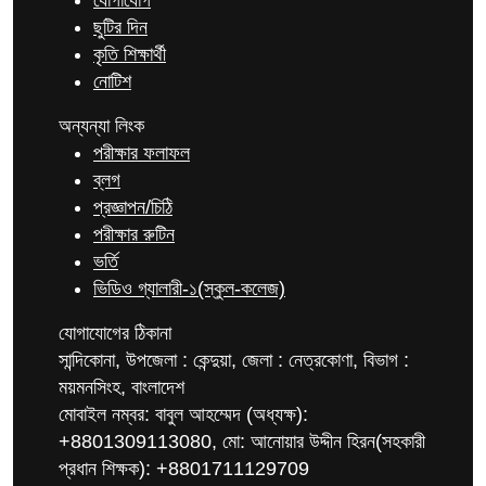
যোগাযোগ
ছুটির দিন
কৃতি শিক্ষার্থী
নোটিশ
অন্যন্যা লিংক
পরীক্ষার ফলাফল
ব্লগ
প্রজ্ঞাপন/চিঠি
পরীক্ষার রুটিন
ভর্তি
ভিডিও গ্যালারী-১(স্কুল-কলেজ)
যোগাযোগের ঠিকানা
সান্দিকোনা, উপজেলা : কেন্দুয়া, জেলা : নেত্রকোণা, বিভাগ :
ময়মনসিংহ, বাংলাদেশ
মোবাইল নম্বর: বাবুল আহম্মেদ (অধ্যক্ষ):
+8801309113080, মো: আনোয়ার উদ্দীন হিরন(সহকারী
প্রধান শিক্ষক): +8801711129709