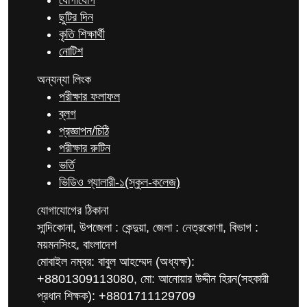
যোগাযোগ
ছুটির দিন
কৃতি শিক্ষার্থী
নোটিশ
অন্যন্যা লিংক
পরীক্ষার ফলাফল
ব্লগ
প্রজ্ঞাপন/চিঠি
পরীক্ষার রুটিন
ভর্তি
ভিডিও গ্যালারী-১(স্কুল-কলেজ)
যোগাযোগের ঠিকানা
সান্দিকোনা, উপজেলা : কেন্দুয়া, জেলা : নেত্রকোণা, বিভাগ :
ময়মনসিংহ, বাংলাদেশ
মোবাইল নম্বর: বাবুল আহম্মেদ (অধ্যক্ষ):
+8801309113080, মো: আনোয়ার উদ্দীন হিরন(সহকারী
প্রধান শিক্ষক): +8801711129709