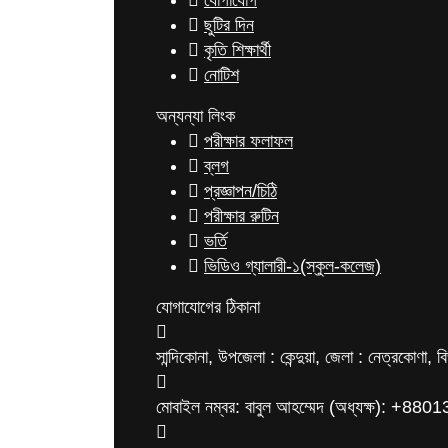
যোগাযোগ
ছুটির দিন
কৃতি শিক্ষার্থী
নোটিশ
অন্যন্যা লিংক
পরীক্ষার ফলাফল
ব্লগ
প্রজ্ঞাপন/চিঠি
পরীক্ষার রুটিন
ভর্তি
ভিডিও গ্যালারী-১(স্কুল-কলেজ)
যোগাযোগের ঠিকানা
সান্দিকোনা, উপজেলা : কেন্দুয়া, জেলা : নেত্রকোণা, 
মোবাইল নম্বর: বাবুল আহম্মেদ (অধ্যক্ষ): +8