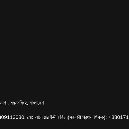
বিভাগ : ময়মনসিংহ, বাংলাদেশ
801309113080, মো: আনোয়ার উদ্দীন হিরন(সহকারী প্রধান শিক্ষক): +880