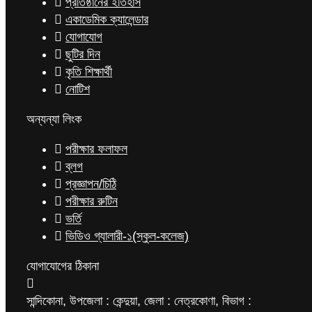
প্রতিষ্ঠানের ইতিহাস
একাডেমিক ক্যালেন্ডার
যোগাযোগ
ছুটির দিন
কৃতি শিক্ষার্থী
নোটিশ
অন্যন্যা লিংক
পরীক্ষার ফলাফল
ব্লগ
প্রজ্ঞাপন/চিঠি
পরীক্ষার রুটিন
ভর্তি
ভিডিও গ্যালারী-১(স্কুল-কলেজ)
যোগাযোগের ঠিকানা
সান্দিকোনা, উপজেলা : কেন্দুয়া, জেলা : নেত্রকোণা, বিভাগ :