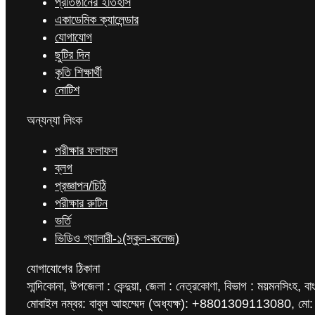
প্রতিষ্ঠানের ইতিহাস
একাডেমিক ক্যালেন্ডার
যোগাযোগ
ছুটির দিন
কৃতি শিক্ষার্থী
নোটিশ
অন্যন্যা লিংক
পরীক্ষার ফলাফল
ব্লগ
প্রজ্ঞাপন/চিঠি
পরীক্ষার রুটিন
ভর্তি
ভিডিও গ্যালারী-১(স্কুল-কলেজ)
যোগাযোগের ঠিকানা
সান্দিকোনা, উপজেলা : কেন্দুয়া, জেলা : নেত্রকোণা, বিভাগ : ময়মনসিংহ, বা
মোবাইল নম্বর: বাবুল আহম্মেদ (অধ্যক্ষ): +8801309113080, মো: