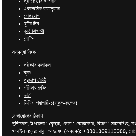
প্রতিষ্ঠানের ইতিহাস
একাডেমিক ক্যালেন্ডার
যোগাযোগ
ছুটির দিন
কৃতি শিক্ষার্থী
নোটিশ
অন্যন্যা লিংক
পরীক্ষার ফলাফল
ব্লগ
প্রজ্ঞাপন/চিঠি
পরীক্ষার রুটিন
ভর্তি
ভিডিও গ্যালারী-১(স্কুল-কলেজ)
যোগাযোগের ঠিকানা
সান্দিকোনা, উপজেলা : কেন্দুয়া, জেলা : নেত্রকোণা, বিভাগ : ময়মনসিংহ, বা
মোবাইল নম্বর: বাবুল আহম্মেদ (অধ্যক্ষ): +8801309113080, মো: